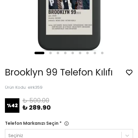
Brooklyn 99 Telefon Kılıfı
Ürün Kodu
:
elrk359
₺ 500.00
%
42
₺ 289.90
Telefon Markanızı Seçin
*
Seçiniz