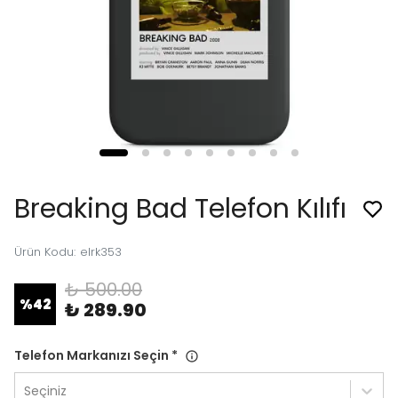
Breaking Bad Telefon Kılıfı
Ürün Kodu
:
elrk353
₺ 500.00
%
42
₺ 289.90
Telefon Markanızı Seçin
*
Seçiniz