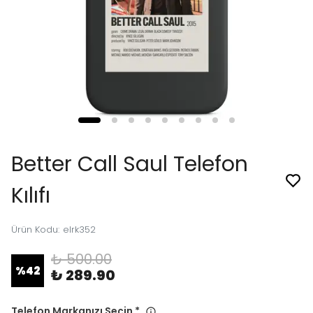
Better Call Saul Telefon
Kılıfı
Ürün Kodu
:
elrk352
₺ 500.00
%
42
₺ 289.90
Telefon Markanızı Seçin
*