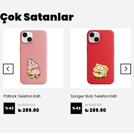
Çok Satanlar
Patrick Telefon Kılıfı
Sünger Bob Telefon Kılıfı
₺ 500.00
₺ 500.00
%
42
%
42
₺ 289.90
₺ 289.90