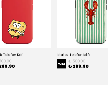
 Telefon Kılıfı
Istakoz Telefon Kılıfı
500.00
₺ 500.00
%
42
289.90
₺ 289.90