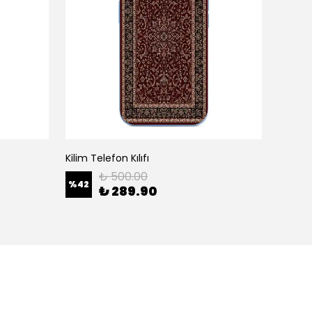
Kilim Telefon Kılıfı
White H
₺ 500.00
%
42
%
42
₺ 289.90