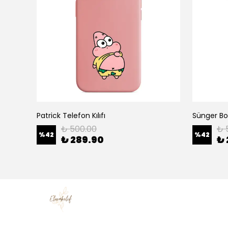
Patrick Telefon Kılıfı
Sünger Bob
₺ 500.00
₺ 
%
42
%
42
₺ 289.90
₺ 