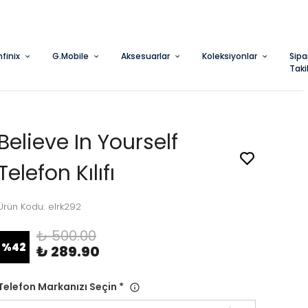
nfinix
G.Mobile
Aksesuarlar
Koleksiyonlar
Sipa
Taki
Believe In Yourself
Telefon Kılıfı
Ürün Kodu
:
elrk292
₺ 500.00
%
42
₺ 289.90
Telefon Markanızı Seçin
*