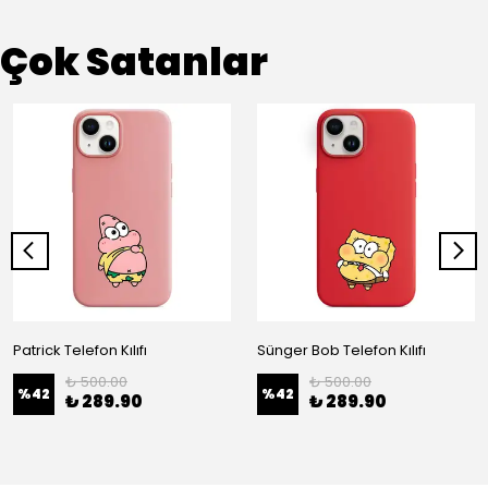
Çok Satanlar
Patrick Telefon Kılıfı
Sünger Bob Telefon Kılıfı
₺ 500.00
₺ 500.00
%
42
%
42
₺ 289.90
₺ 289.90