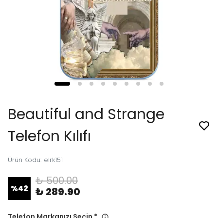
Beautiful and Strange
Telefon Kılıfı
Ürün Kodu
:
elrk151
₺ 500.00
%
42
₺ 289.90
Telefon Markanızı Seçin
*