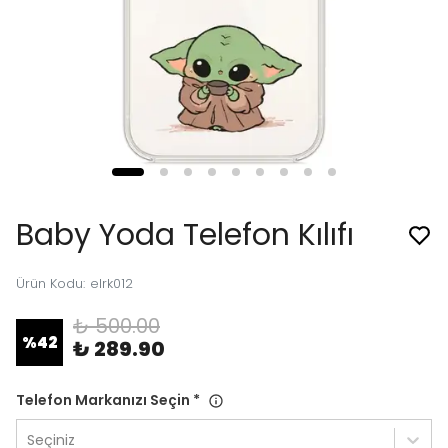
Baby Yoda Telefon Kılıfı
Ürün Kodu
:
elrk012
₺ 500.00
%
42
₺ 289.90
Telefon Markanızı Seçin
*
Seçiniz