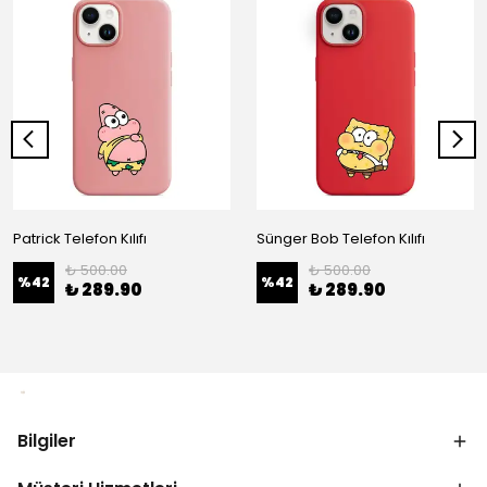
Patrick Telefon Kılıfı
Sünger Bob Telefon Kılıfı
₺ 500.00
₺ 500.00
%
42
%
42
₺ 289.90
₺ 289.90
Bilgiler