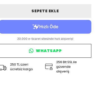
SEPETE EKLE
WHATSAPP
256 Bit SSL ile
250 TL üzeri
güvende
ücretsiz kargo
alışveriş