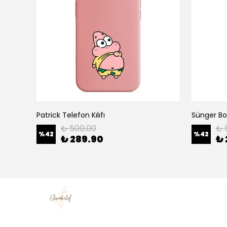
Patrick Telefon Kılıfı
Sünger Bob
₺ 500.00
₺ 
%
42
%
42
₺ 289.90
₺ 