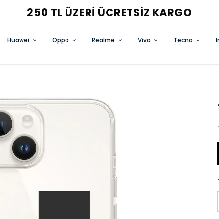
3 AL 2 ÖDE FIRSATINI KAÇIRMA
Huawei
Oppo
Realme
Vivo
Tecno
I