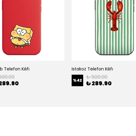
 Telefon Kılıfı
Istakoz Telefon Kılıfı
500.00
₺ 500.00
%
42
289.90
₺ 289.90