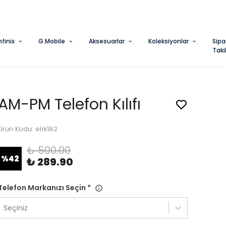
nfinix
G.Mobile
Aksesuarlar
Koleksiyonlar
Sipa
Taki
AM-PM Telefon Kılıfı
Ürün Kodu
:
elrk182
₺ 500.00
%
42
₺ 289.90
Telefon Markanızı Seçin
*
Seçiniz