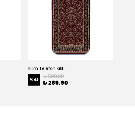
Kilim Telefon Kılıfı
White H
₺ 500.00
%
42
%
42
₺ 289.90