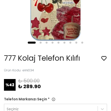
777 Kolaj Telefon Kılıfı
Ürün Kodu
:
elrk034
₺ 500.00
%
42
₺ 289.90
Telefon Markanızı Seçin
*
Seçiniz