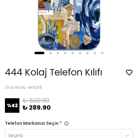
444 Kolaj Telefon Kılıfı
Ürün Kodu
:
elrk255
₺ 500.00
%
42
₺ 289.90
Telefon Markanızı Seçin
*
Seçiniz