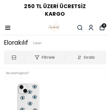
250 TL ÜZERI ÜCRETSIZ
KARGO
0
Elorakılıf
1
ürün
Filtrele
Sırala